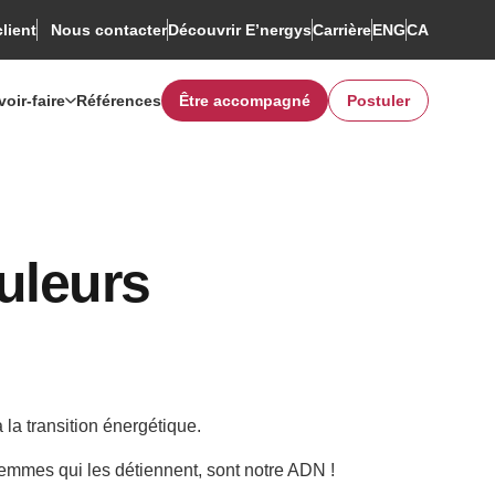
client
Découvrir E’nergys
Rechercher
Carrière
ENG
CA
Nous contacter
voir-faire
Références
Être accompagné
Postuler
uleurs
la transition énergétique.
s femmes qui les détiennent, sont notre ADN !