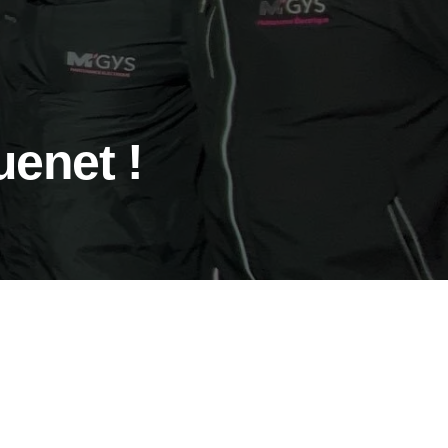
enet !