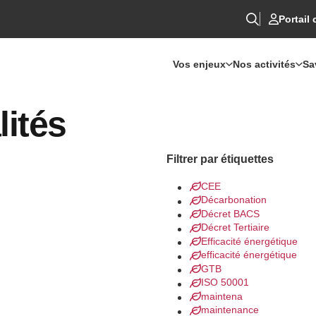
Portail 
Vos enjeux
Nos activités
Sa
lités
Filtrer par étiquettes
CEE
Décarbonation
Décret BACS
Décret Tertiaire
Efficacité énergétique
efficacité énergétique
GTB
ISO 50001
maintena
maintenance