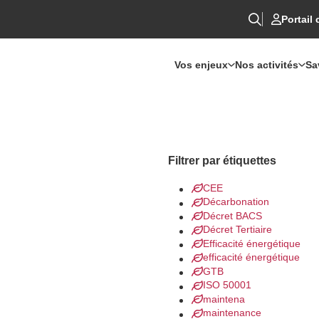
Portail 
Vos enjeux
Nos activités
Sa
Filtrer par étiquettes
CEE
Décarbonation
Décret BACS
Décret Tertiaire
Efficacité énergétique
efficacité énergétique
GTB
ISO 50001
maintena
maintenance