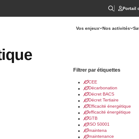
Portail 
Vos enjeux
Nos activités
Sa
tique
Filtrer par étiquettes
CEE
Décarbonation
Décret BACS
Décret Tertiaire
Efficacité énergétique
efficacité énergétique
GTB
ISO 50001
maintena
maintenance