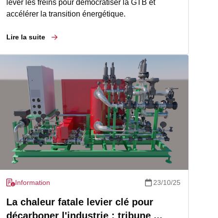
lever les freins pour démocratiser la GTB et
accélérer la transition énergétique.
Lire la suite
Information
23/10/25
La chaleur fatale levier clé pour
décarboner l'industrie : tribune ...