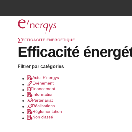
EFFICACITÉ ÉNERGÉTIQUE
Efficacité énergé
Filtrer par catégories
Actu' E'nergys
Evénement
Financement
Information
Partenariat
Réalisations
Réglementation
Non classé