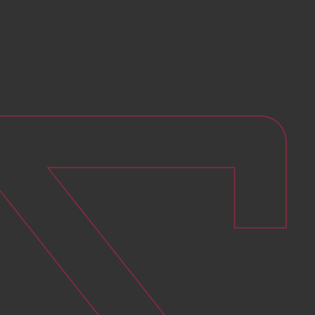
accompagnement complet permet d’assurer la
conformité technique du projet dès le départ.
Étape 2 : Validation et simulation avec
un obligé ou un délégataire
Une fois les travaux ciblés, il faut sélectionner un
obligé (fournisseur d’énergie) ou un intermédiaire
agréé. Ce partenaire proposera une offre de prime. Il
est crucial d’obtenir cette validation avant de signer
le devis ou d’engager les travaux.
Étape 3 : Transmission du dossier au
Pôle National des CEE (PNCEE)