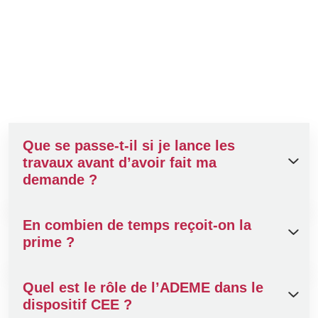
PRIME CEE
FAQ
Que se passe-t-il si je lance les
travaux avant d’avoir fait ma
demande ?
En combien de temps reçoit-on la
Le projet devient inéligible. Il est impératif
prime ?
d’accepter l’offre de prime avant la signature du
devis ou le début des travaux.
Quel est le rôle de l’ADEME dans le
En général, entre 2 et 6 mois après la validation
dispositif CEE ?
du dossier par le PNCEE. Ce délai peut varier