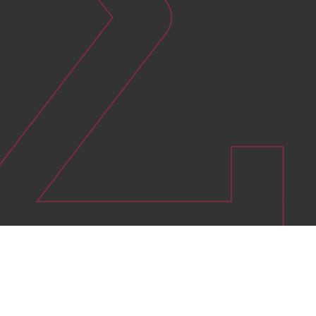
Le dossier complet (devis, attestations, fiches
techniques, estimation des économies en kWh
cumac…) est ensuite transmis par l’obligé ou le
délégataire au PNCEE, l’autorité en charge de
l’enregistrement officiel des CEE.
Étape 4 : Instruction et émission des
CEE
Le PNCEE analyse le dossier et peut demander des
compléments. En cas de validation, les CEE sont
enregistrés au registre national. Ce processus peut
prendre de 2 à 6 mois selon la complexité du projet.