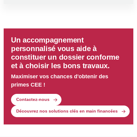
selon la complexité du projet et la qualité du
dossier.
L’ADEME (Agence de la Transition Écologique)
ne traite pas directement les demandes de
prime, mais elle joue un rôle clé en participant à
l’élaboration des fiches standardisées et en
Un accompagnement
proposant des outils d’accompagnement.
personnalisé vous aide à
constituer un dossier conforme
et à choisir les bons travaux.
Maximiser vos chances d'obtenir des
primes CEE !
Contactez-nous
Découvrez nos solutions clés en main financées