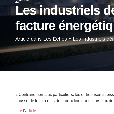
ARTICLE
Les industriels d
facture énergéti
Article dans Les Echos « Les industriels dé
« Contrairement aux particuliers, les entreprises subiss
hausse de leurs coûts de production dans leurs prix de
Lire l’article