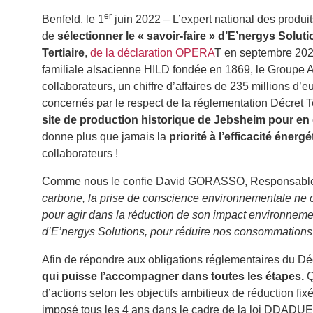
er
Benfeld, le 1
juin 2022
– L’expert national des produi
de
sélectionner le « savoir-faire » d’E’nergys Solut
Tertiaire
,
de la déclaration OPERA
T en septembre 2022
familiale alsacienne HILD fondée en 1869, le Groupe A
collaborateurs, un chiffre d’affaires de 235 millions d’e
concernés par le respect de la réglementation Décret Te
site de production historique de Jebsheim pour en 
donne plus que jamais la
priorité à l’efficacité énerg
collaborateurs !
Comme nous le confie David GORASSO, Responsabl
carbone, la prise de conscience environnementale ne c
pour agir dans la réduction de son impact environnemen
d’E’nergys Solutions, pour réduire nos consommations én
Afin de répondre aux obligations réglementaires du Dé
qui puisse l’accompagner dans toutes les étapes.
Q
d’actions selon les objectifs ambitieux de réduction fix
imposé tous les 4 ans dans le cadre de la loi DDADU