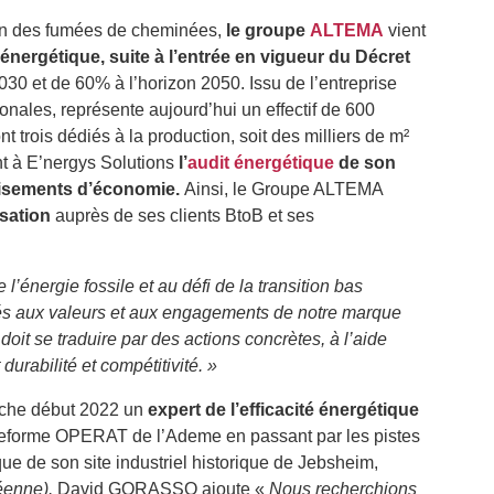
tion des fumées de cheminées,
le groupe
ALTEMA
vient
 énergétique, suite à l’entrée en vigueur du Décret
 et de 60% à l’horizon 2050. Issu de l’entreprise
nales, représente aujourd’hui un effectif de 600
t trois dédiés à la production, soit des milliers de m²
ent à E’nergys Solutions
l’
audit énergétique
de son
 gisements d’économie.
Ainsi, le Groupe ALTEMA
isation
auprès de ses clients BtoB et ses
l’énergie fossile et au défi de la transition bas
chés aux valeurs et aux engagements de notre marque
it se traduire par des actions concrètes, à l’aide
urabilité et compétitivité. »
erche début 2022 un
expert de l’efficacité énergétique
plateforme OPERAT de l’Ademe en passant par les pistes
que de son site industriel historique de Jebsheim,
éenne).
David GORASSO ajoute «
Nous recherchions