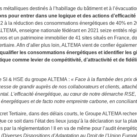
ts métalliques destinés à l’habillage du bâtiment et à l’évacua
ions pour entrer dans une logique et des actions d’efficacité
 à la réduction des consommations énergétiques de 40% en 2030
LTEMA, enseigne nationale fédérant en 2021 seize entités régio
uros et un patrimoine immobilier de 41 sites situés en France, don
rtiaire. Afin d’aller plus loin, ALTEMA vient de confier égalem
qualifier les consommations énergétiques et identifier les
étique comme levier de compétitivité, d’attractivité
et de fidél
e SI & HSE du groupe ALTEMA :
« Face à la flambée des prix de 
esse de grandir auprès de nos collaborateurs et clients, atta
tal. L’efficacité énergétique, au cœur de notre démarche RSE, do
ergétiques et de facto notre empreinte carbone, en conciliant d
cret Tertiaire, dans des délais courts, le Groupe ALTEMA rech
ue ce soit dans l’état des lieux jusqu’à la déclaration sur la 
és par la réglementation ! Il en va de même pour l’audit énergéti
E
(Diverses Dispositions d’Adaptation au Droit de l’Union Europ