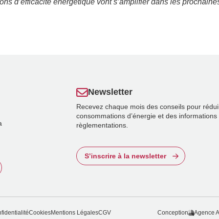
ions d’efficacité énergétique vont s’amplifier dans les prochain
Newsletter
Recevez chaque mois des conseils pour rédui
consommations d’énergie et des informations 
a
règlementations.
S’inscrire à la newsletter
fidentialité
Cookies
Mentions Légales
CGV
Conception
Agence A