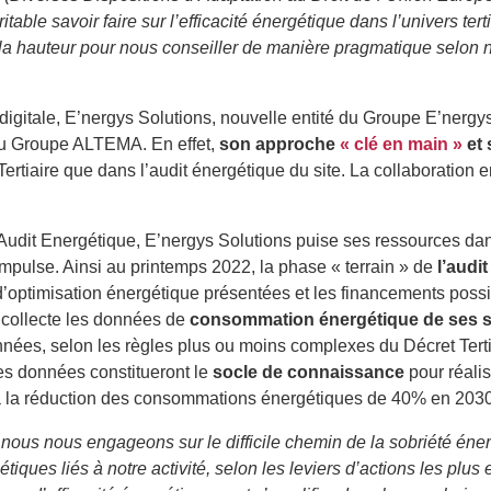
able savoir faire sur l’efficacité énergétique dans l’univers terti
e la hauteur pour nous conseiller de manière pragmatique selon no
igitale, E’nergys Solutions, nouvelle entité du Groupe E’nergys
du Groupe ALTEMA. En effet,
son approche
« clé en main »
et 
 Tertiaire que dans l’audit énergétique du site. La collaborati
 l’Audit Energétique, E’nergys Solutions puise ses ressources da
pulse. Ainsi au printemps 2022, la phase « terrain » de
l’audi
 d’optimisation énergétique présentées et les financements possi
collecte les données de
consommation énergétique de ses su
nnées, selon les règles plus ou moins complexes du Décret Tertia
Ces données constitueront le
socle de connaissance
pour réalis
 la réduction des consommations énergétiques de 40% en 20
 nous nous engageons sur le difficile chemin de la sobriété é
tiques liés à notre activité, selon les leviers d’actions les plus