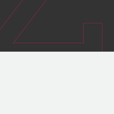
Tendre vers un mix 100 % renouvelable
en 2030
Convertir la centrale de Le Gol au 100
% biomasse