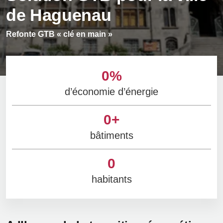
de Haguenau
Refonte GTB « clé en main »
0
%
d’économie d’énergie
0
+
bâtiments
0
habitants