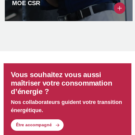
MOE CSR
Nous vous accompagnons sur vos projets de
chaufferie CSR.
Vous souhaitez vous aussi
maîtriser votre consommation
d’énergie ?
Nos collaborateurs guident votre transition
énergétique.
Être accompagné