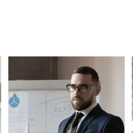
PROREFEI
prentissage structur
étapes