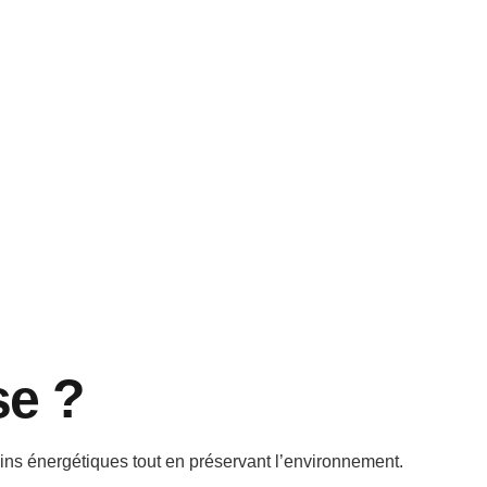
 : utilisé dans les moteurs à essence.
: adapté aux moteurs diesel.
se ?
ins énergétiques tout en préservant l’environnement.