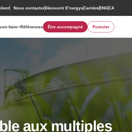
client
Découvrir E’nergys
Rechercher
Carrière
ENG
CA
Nous contacter
voir-faire
Références
Être accompagné
Postuler
ble aux multiples