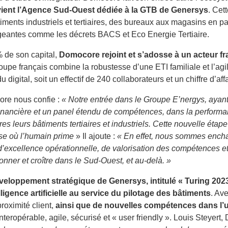
vient l’Agence Sud-Ouest dédiée à la GTB de Genersys
. Cet
iments industriels et tertiaires, des bureaux aux magasins en p
igeantes comme les décrets BACS et Eco Energie Tertiaire.
% de son capital,
Domocore rejoint et s’adosse à un acteur fr
e français combine la robustesse d’une ETI familiale et l’agil
gital, soit un effectif de 240 collaborateurs et un chiffre d’affa
ore nous confie :
« Notre entrée dans le Groupe E’nergys, ayant
inancière et un panel étendu de compétences, dans la performa
s leurs bâtiments tertiaires et industriels. Cette nouvelle étap
ise où l’humain prime
» Il ajoute :
« En effet, nous sommes enchan
’excellence opérationnelle, de valorisation des compétences et 
ner et croître dans le Sud-Ouest, et au-delà. »
veloppement stratégique de Genersys, intitulé « Turing 202
ligence artificielle au service du pilotage des bâtiments
. Av
roximité client,
ainsi que de nouvelles compétences dans l’
eropérable, agile, sécurisé et « user friendly ». Louis Steyert,