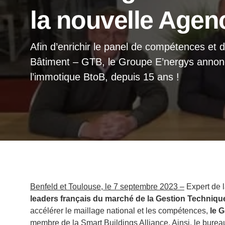
la nouvelle Agen
Afin d’enrichir le panel de compétences et 
Bâtiment – GTB, le Groupe E’nergys annonce 
l’immotique BtoB, depuis 15 ans !
Benfeld et Toulouse, le 7 septembre 2023 –
Expert de l
leaders français du marché de la Gestion Technique
accélérer le maillage national et les compétences,
le 
membre de la Smart Buildings Alliance. Ainsi, le bureau