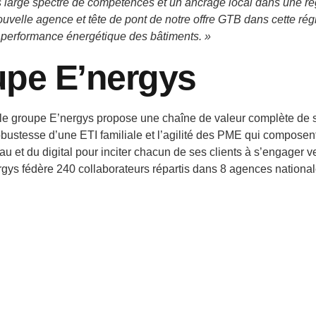
lus large spectre de compétences et un ancrage local dans une ré
elle agence et tête de pont de notre offre GTB dans cette région
a performance énergétique des bâtiments. »
upe E’nergys
 le groupe E’nergys propose une chaîne de valeur complète de s
robustesse d’une ETI familiale et l’agilité des PME qui composen
’eau et du digital pour inciter chacun de ses clients à s’engager 
rgys fédère 240 collaborateurs répartis dans 8 agences nationale