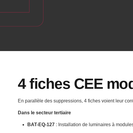
Les fiches supprimées concernaient
des opérations dont le TRI (temps de
retour sur investissement) était
inférieur à 3 ans, rendant l’aide CEE
non incitative.
4 fiches CEE mod
En parallèle des suppressions, 4 fiches voient leur con
Dans le secteur tertiaire
BAT-EQ-127
: Installation de luminaires à modul