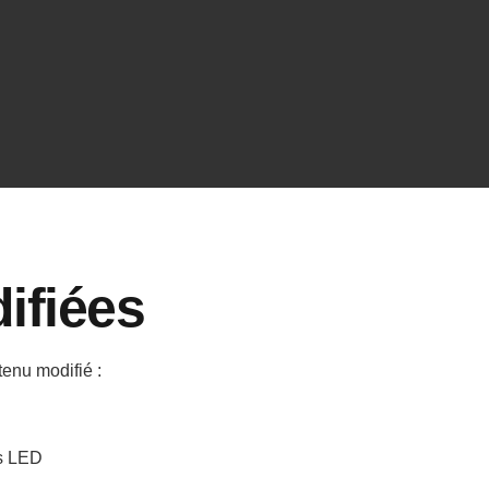
bénéficier de subventions élevées
pour des travaux peu coûteux, sans
réelle efficacité énergétique en retour.
ifiées
tenu modifié :
es LED