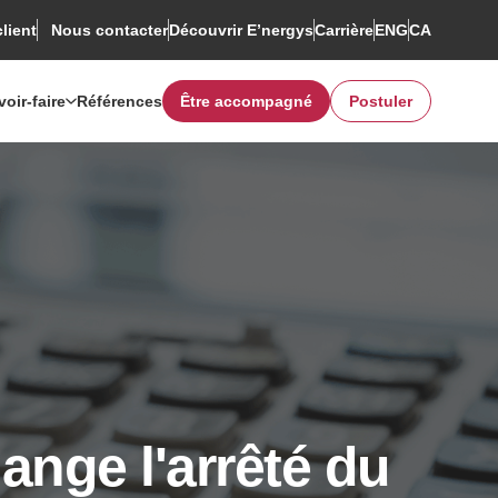
client
Découvrir E’nergys
Rechercher
Carrière
ENG
CA
Nous contacter
voir-faire
Références
Être accompagné
Postuler
ange l'arrêté du